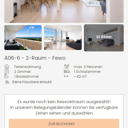
23
Bilder
A06-6 - 2-Raum - Fewo
Ferienwohnung
max.
3
Personen
2
Zimmer
1
Schlafzimmer
2
1
Badezimmer
~ 42 m
Keine Haustiere erlaubt
Es wurde noch kein Reisezeitraum ausgewählt!
In unserem Belegungskalender können Sie verfügbare
Zeiten sehen und auswählen
ZUR BUCHUNG