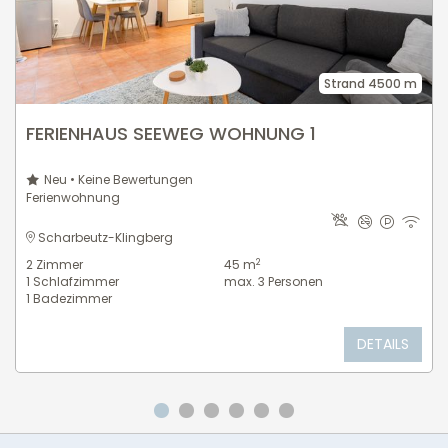
Strand 4500 m
FERIENHAUS SEEWEG WOHNUNG 1
Neu • Keine Bewertungen
Ferienwohnung
Scharbeutz-Klingberg
2
2
Zimmer
45 m
1
Schlafzimmer
max.
3
Personen
1
Badezimmer
DETAILS
Gehe zu Slide 1
Gehe zu Slide 2
Gehe zu Slide 3
Gehe zu Slide 4
Gehe zu Slide 5
Gehe zu Slide 6