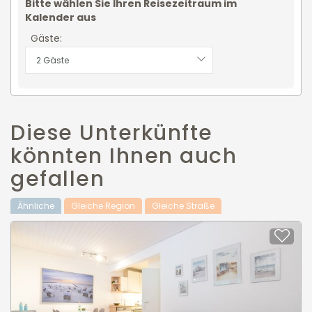
Bitte wählen Sie Ihren Reisezeitraum im
Kalender aus
Gäste:
2 Gäste
Diese Unterkünfte
könnten Ihnen auch
gefallen
Ähnliche
Gleiche Region
Gleiche Straße
Zu