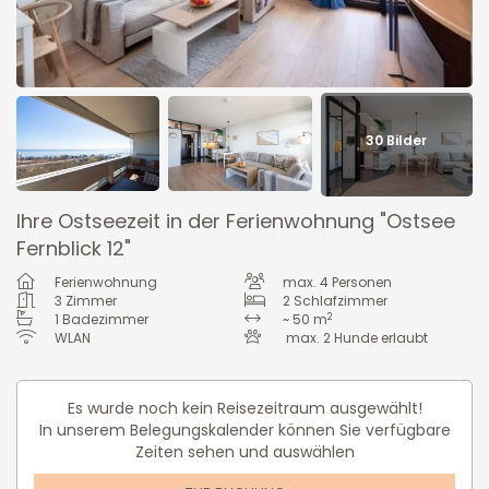
30
Bilder
Ihre Ostseezeit in der Ferienwohnung "Ostsee
Fernblick 12"
Ferienwohnung
max.
4
Personen
3
Zimmer
2
Schlafzimmer
2
1
Badezimmer
~ 50 m
WLAN
max.
2
Hunde erlaubt
Es wurde noch kein Reisezeitraum ausgewählt!
In unserem Belegungskalender können Sie verfügbare
Zeiten sehen und auswählen