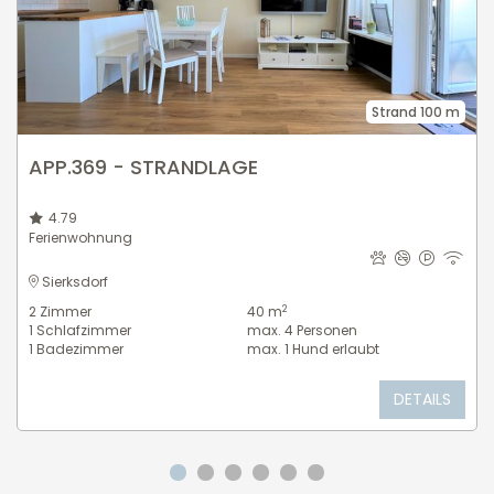
Strand 100 m
APP.369 - STRANDLAGE
4.79
Ferienwohnung
Sierksdorf
2
2
Zimmer
40 m
1
Schlafzimmer
max.
4
Personen
1
Badezimmer
max.
1
Hund erlaubt
DETAILS
Gehe zu Slide 1
Gehe zu Slide 2
Gehe zu Slide 3
Gehe zu Slide 4
Gehe zu Slide 5
Gehe zu Slide 6