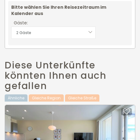
Bitte wählen Sie Ihren Reisezeitraum im
Kalender aus
Gäste:
2 Gäste
Diese Unterkünfte
könnten Ihnen auch
gefallen
Ähnliche
Gleiche Region
Gleiche Straße
Zu