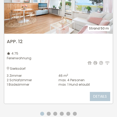
Strand 50 m
APP. 12
4.75
Ferienwohnung
Sierksdorf
2
3
Zimmer
46 m
2
Schlafzimmer
max.
4
Personen
1
Badezimmer
max.
1
Hund erlaubt
DETAILS
Gehe zu Slide 1
Gehe zu Slide 2
Gehe zu Slide 3
Gehe zu Slide 4
Gehe zu Slide 5
Gehe zu Slide 6