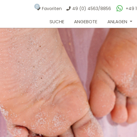
0
Favoriten
49 (0) 4563/8856
+49 
SUCHE
ANGEBOTE
ANLAGEN